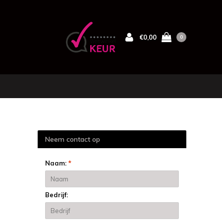
€0,00
0
Neem contact op
Naam:
*
Bedrijf: