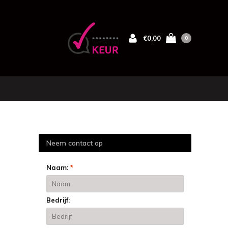
€0,00
0
Neem contact op
Naam:
*
Bedrijf: