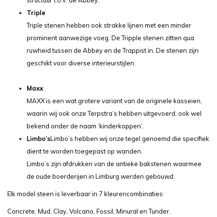
structuur t.o.v. de Abbey.
Triple
Triple stenen hebben ook strakke lijnen met een minder
prominent aanwezige voeg. De Tripple stenen zitten qua
ruwheid tussen de Abbey en de Trappist in. De stenen zijn
geschikt voor diverse interieurstijlen.
Maxx
MAXX is een wat grotere variant van de originele kasseien,
waarin wij ook onze Terpstra’s hebben uitgevoerd, ook wel
bekend onder de naam ‘kinderkoppen’.
Limbo’s
Limbo’s hebben wij onze tegel genoemd die specifiek
dient te worden toegepast op wanden.
Limbo’s zijn afdrukken van de antieke bakstenen waarmee
de oude boerderijen in Limburg werden gebouwd.
Elk model steen is leverbaar in 7 kleurencombinaties:
Concrete, Mud, Clay, Volcano, Fossil, Minural en Tunder.