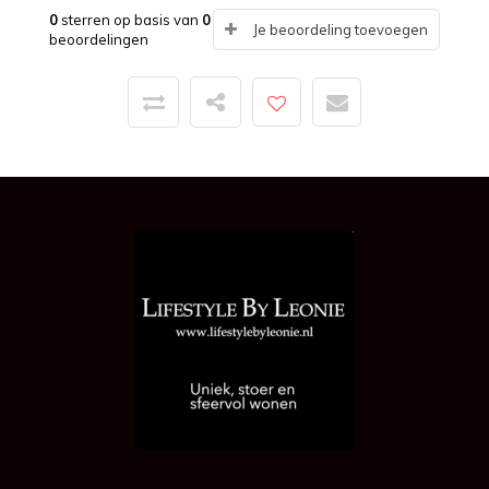
0
sterren op basis van
0
Je beoordeling toevoegen
beoordelingen