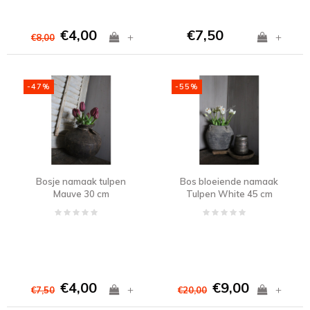
€4,00
€7,50
+
+
€8,00
-47%
-55%
Bosje namaak tulpen
Bos bloeiende namaak
Mauve 30 cm
Tulpen White 45 cm
€4,00
€9,00
+
+
€7,50
€20,00