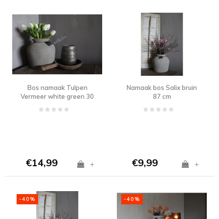
Bos namaak Tulpen
Namaak bos Salix bruin
Vermeer white green 30
87 cm
cm
€14,99
€9,99
+
+
-40%
-40%