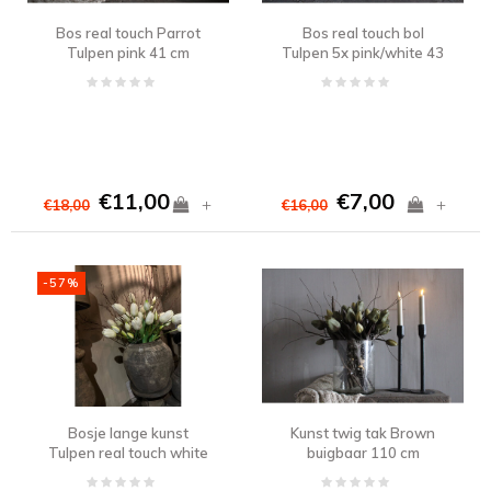
Bos real touch Parrot
Bos real touch bol
Tulpen pink 41 cm
Tulpen 5x pink/white 43
cm
€11,00
€7,00
+
+
€18,00
€16,00
-57%
Bosje lange kunst
Kunst twig tak Brown
Tulpen real touch white
buigbaar 110 cm
40 cm