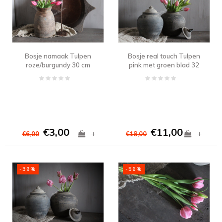
Bosje namaak Tulpen
Bosje real touch Tulpen
roze/burgundy 30 cm
pink met groen blad 32
cm
€3,00
€11,00
+
+
€6,00
€18,00
-39%
-56%