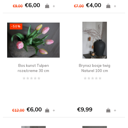
€6,00
€4,00
+
+
€9,00
€7,00
-50%
Bos kunst Tulpen
Brynxz bosje twig
roze/creme 30 cm
Naturel 100 cm
€6,00
€9,99
+
+
€12,00