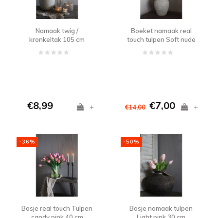
Namaak twig /
Boeket namaak real
kronkeltak 105 cm
touch tulpen Soft nude
47 cm
€8,99
€7,00
+
+
€14,00
-36%
-50%
Bosje real touch Tulpen
Bosje namaak tulpen
candy pink 40 cm
Light pink 30 cm