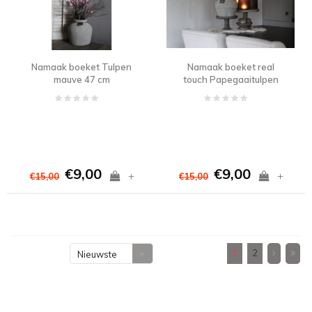
Namaak boeket Tulpen
Namaak boeket real
mauve 47 cm
touch Papegaaitulpen
Brick 40 cm
€9,00
€9,00
+
+
€15,00
€15,00
1
2
Nieuwste
producten