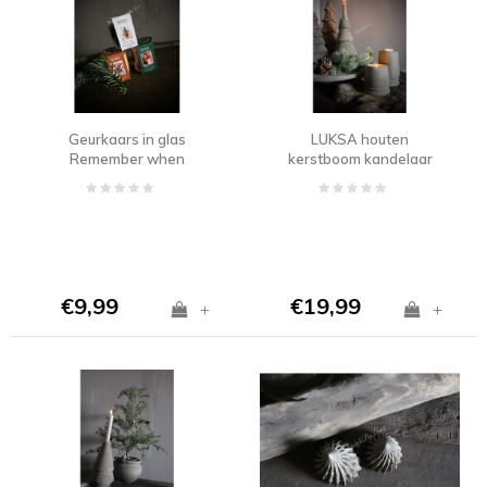
Geurkaars in glas
LUKSA houten
Remember when
kerstboom kandelaar
Maya 22 cm
€9,99
€19,99
+
+