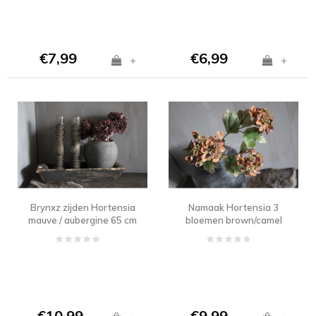
€7,99
€6,99
+
+
Brynxz zijden Hortensia
Namaak Hortensia 3
mauve / aubergine 65 cm
bloemen brown/camel
82 cm
€10,99
€9,99