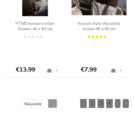
PTMD kussen cotton
Kussen Ayla chocolate
flowers 45 x 45 cm
brown 45 x 45 cm
€13,99
€7,99
+
+
1
2
3
4
Nieuwste
producten