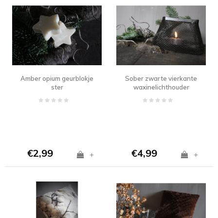
Amber opium geurblokje
Sober zwarte vierkante
ster
waxinelichthouder
Draad 19 cm
€2,99
€4,99
+
+