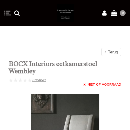
0
Terug
BOCX Interiors eetkamerstoel
Wembley
0 reviews
NIET OP VOORRAAD