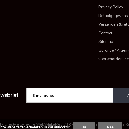
Privacy Policy
Betaalgegevens
Verzenden & ret
Contact
Sitemap
Garantie / Alge
voorwaarden me
uwsbrief
l
-
Lifestyle by leonie
WebWinkelKeur
/
9.6
-
beoordelingen op
WebWinkelK
nze website te verbeteren. Is dat akkoord?
Ja
Nee