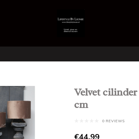
Velvet cilinde
cm
0 REVIEWS
€44,99