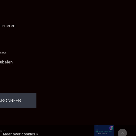
ourneren
mene
ubelen
eur
Meer over cookies »