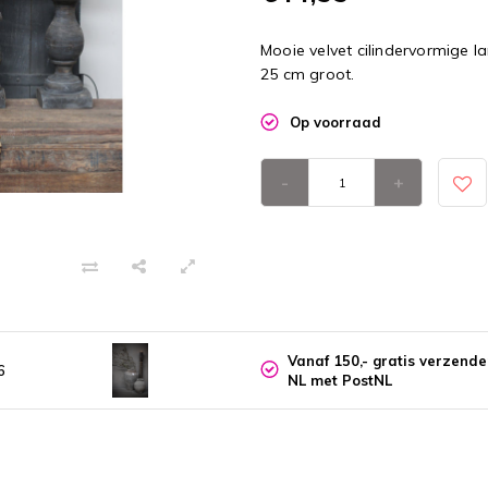
Mooie velvet cilindervormige 
25 cm groot.
Op voorraad
-
+
Vanaf 150,- gratis verzend
6
NL met PostNL