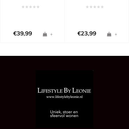
€39,99
€23,99
+
+