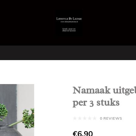
Namaak uitgeb
per 3 stuks
0 REVIEWS
€6,90