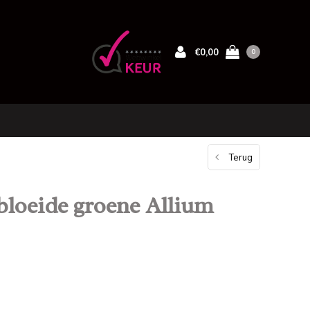
€0,00
0
Terug
loeide groene Allium