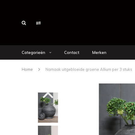
Categorieën
Contact
Merken
Home
Namaak uitgebloeide groene Allium per 3 stuks