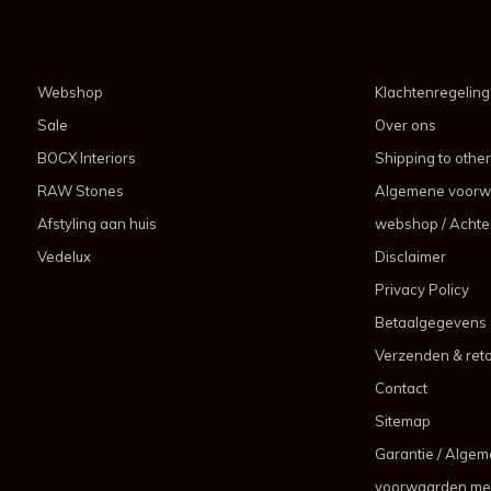
Webshop
Klachtenregeling
Sale
Over ons
BOCX Interiors
Shipping to other
RAW Stones
Algemene voorw
Afstyling aan huis
webshop / Achter
Vedelux
Disclaimer
Privacy Policy
Betaalgegevens
Verzenden & ret
Contact
Sitemap
Garantie / Alge
voorwaarden me