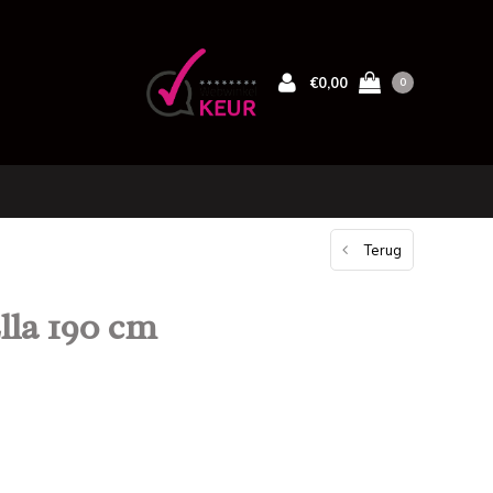
€0,00
0
Terug
lla 190 cm