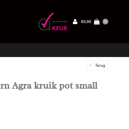
€0,00
0
Terug
rn Agra kruik pot small