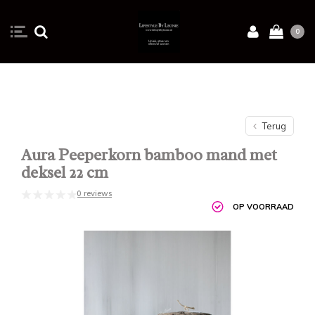
0
Terug
Aura Peeperkorn bamboo mand met
deksel 22 cm
0 reviews
OP VOORRAAD