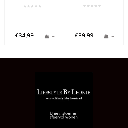
mand met hengsel
€34,99
€39,99
+
+