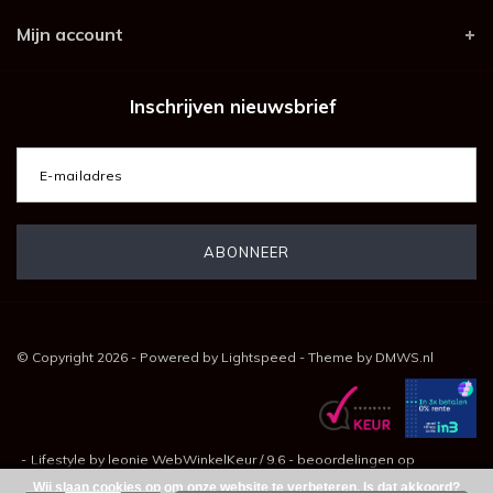
Mijn account
Inschrijven nieuwsbrief
© Copyright 2026 - Powered by
Lightspeed
- Theme by
DMWS.nl
-
Lifestyle by leonie
WebWinkelKeur
/
9.6
-
beoordelingen op
Wij slaan cookies op om onze website te verbeteren. Is dat akkoord?