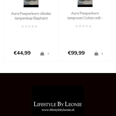
Aura Peeperkorn
Aura Peeperkorn cilinder
lampvoet Cotton mill -
lampenkap Elephant
maat M
grey 15 cm
€44,99
€99,99
+
+