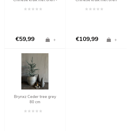
maat S
€59,99
€109,99
+
+
Brynxz Ceder tree grey
80 cm