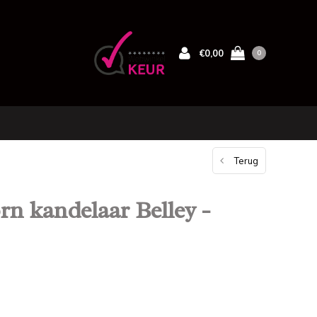
€0,00
0
Terug
n kandelaar Belley -