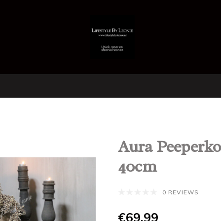
Aura Peeperkor
40cm
0 REVIEWS
€69,99