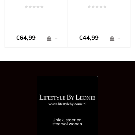
€64,99
€44,99
+
+