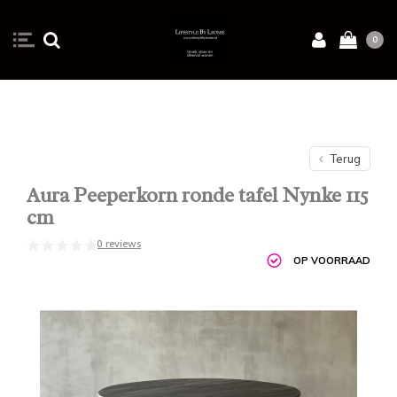
0
Terug
Aura Peeperkorn ronde tafel Nynke 115
cm
0 reviews
OP VOORRAAD