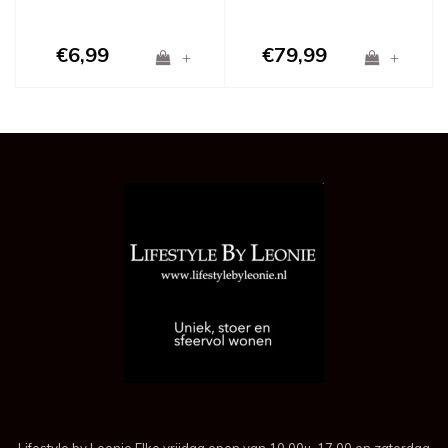
€6,99
€79,99
+
+