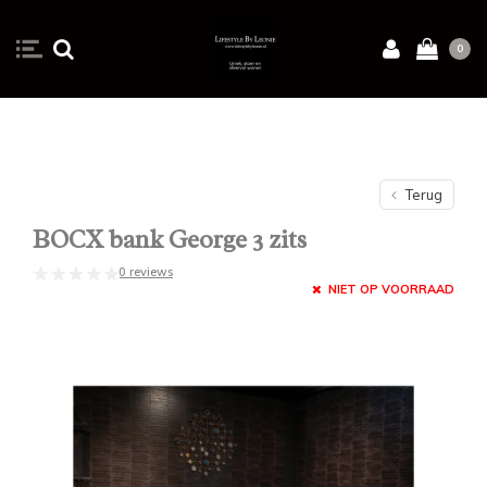
0
Terug
BOCX bank George 3 zits
0 reviews
NIET OP VOORRAAD