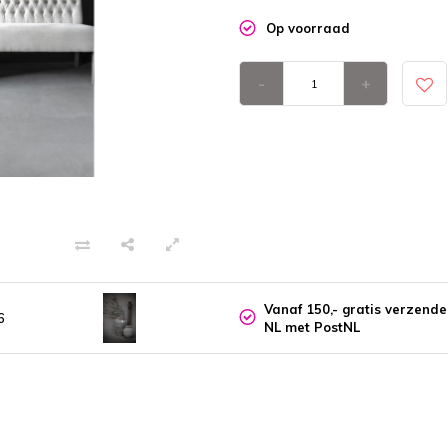
Op voorraad
-
+
Vanaf 150,- gratis verzend
6
NL met PostNL