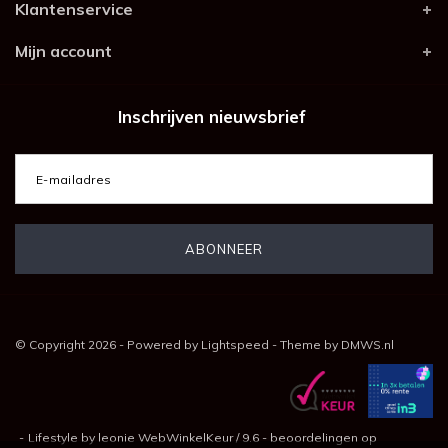
Klantenservice
Mijn account
Inschrijven nieuwsbrief
© Copyright 2026 - Powered by
Lightspeed
- Theme by
DMWS.nl
-
Lifestyle by leonie
WebWinkelKeur
/
9.6
-
beoordelingen op