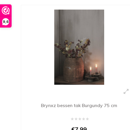
9,6
Brynxz bessen tak Burgundy 75 cm
€7,99