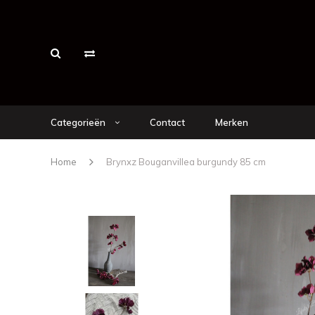
Categorieën
Contact
Merken
Home
Brynxz Bouganvillea burgundy 85 cm