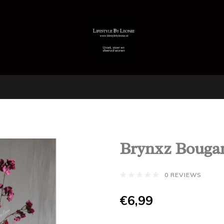
Brynxz Bougan
0 REVIEWS
€6,99