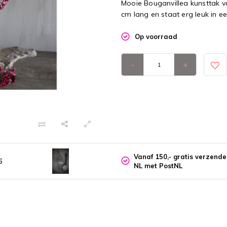
Mooie Bouganvillea kunsttak v
cm lang en staat erg leuk in ee
Op voorraad
-
+
Vanaf 150,- gratis verzend
6
NL met PostNL