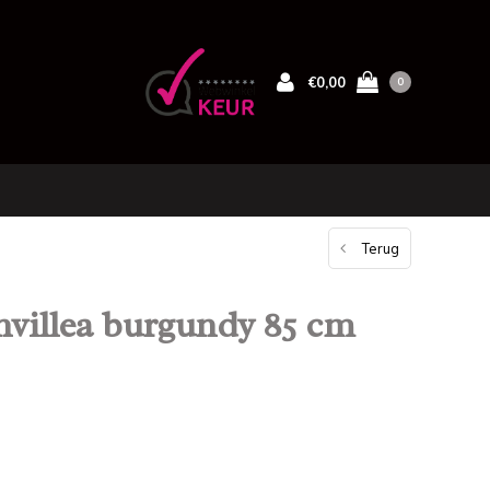
€0,00
0
Terug
villea burgundy 85 cm