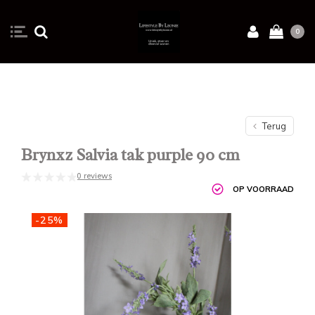
0
Terug
Brynxz Salvia tak purple 90 cm
0 reviews
OP VOORRAAD
-25%