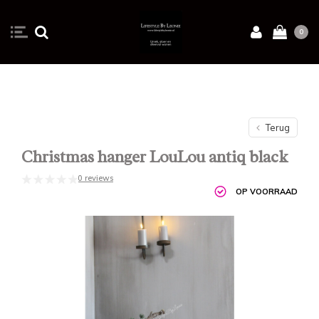
0
Terug
Christmas hanger LouLou antiq black
0 reviews
OP VOORRAAD