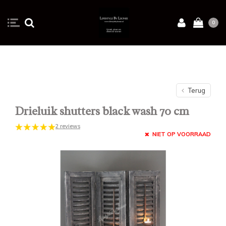
0
Terug
Drieluik shutters black wash 70 cm
2 reviews
NIET OP VOORRAAD