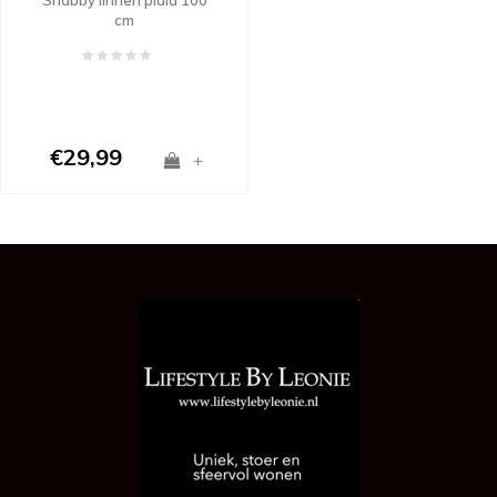
cm
€29,99
+