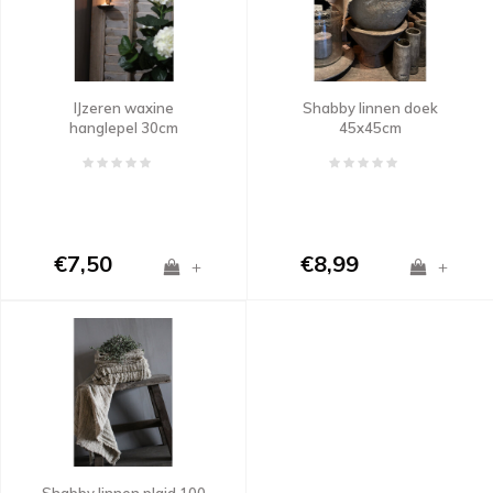
IJzeren waxine
Shabby linnen doek
hanglepel 30cm
45x45cm
€7,50
€8,99
+
+
Shabby linnen plaid 100