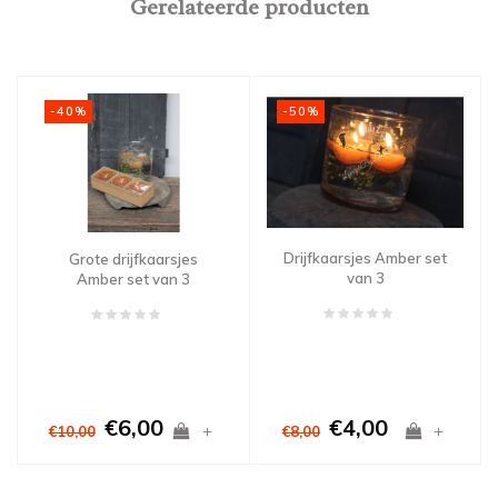
Gerelateerde producten
-50%
-40%
Drijfkaarsjes Amber set
Grote drijfkaarsjes
van 3
Amber set van 3
€6,00
€4,00
+
+
€10,00
€8,00