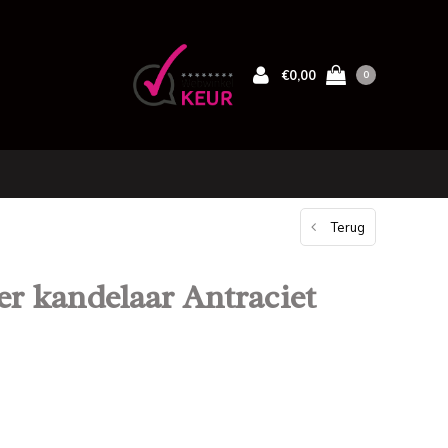
€0,00
0
Terug
er kandelaar Antraciet