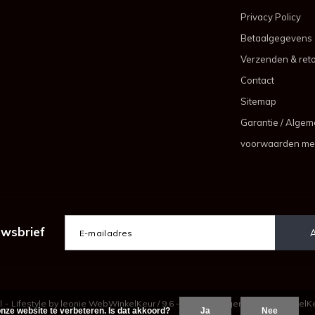
Privacy Policy
Betaalgegevens
Verzenden & ret
Contact
Sitemap
Garantie / Alge
voorwaarden me
uwsbrief
l
-
Lifestyle by leonie
WebWinkelKeur
/
9.6
-
beoordelingen op
WebWinkelK
nze website te verbeteren. Is dat akkoord?
Ja
Nee