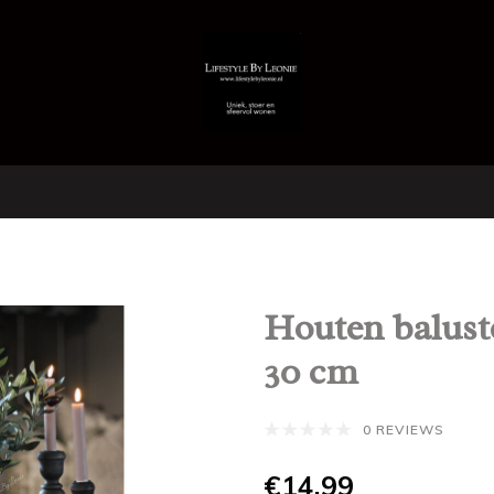
Houten balust
30 cm
0 REVIEWS
€14,99