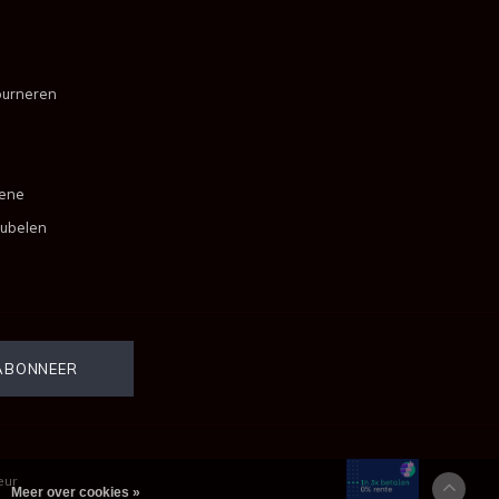
ourneren
mene
ubelen
eur
Meer over cookies »