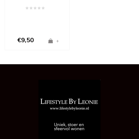
€9,50
+