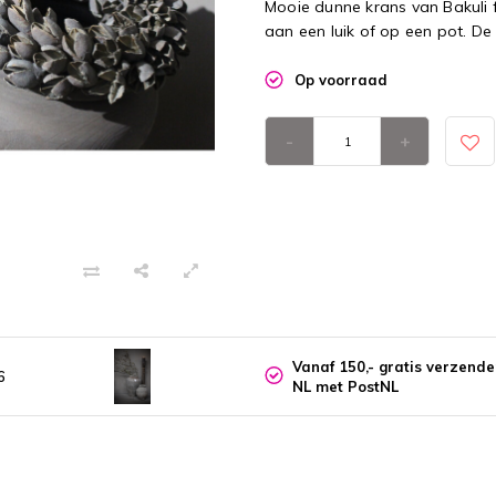
Mooie dunne krans van Bakuli fr
aan een luik of op een pot. D
Op voorraad
-
+
Vanaf 150,- gratis verzend
6
NL met PostNL