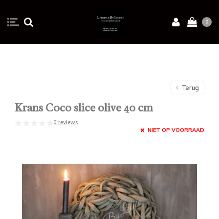
0
Terug
Krans Coco slice olive 40 cm
0 reviews
NIET OP VOORRAAD