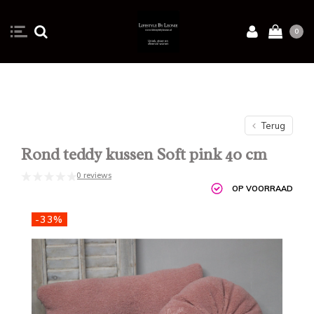
0
Terug
Rond teddy kussen Soft pink 40 cm
0 reviews
OP VOORRAAD
-33%