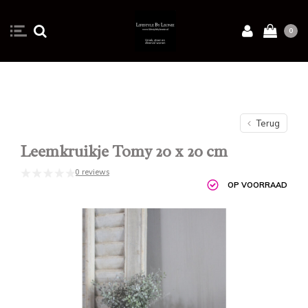
0
Terug
Leemkruikje Tomy 20 x 20 cm
0 reviews
OP VOORRAAD