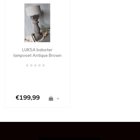
LUKSA baluster
lampvoet Antique Brown
Ruby
€199,99
+