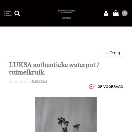
0
Terug
LUKSA authentieke waterpot /
tuimelkruik
0 reviews
OP VOORRAAD