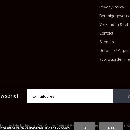
Privacy Policy
Betaalgegevens
Verzenden & ret
Contact
Sitemap
Garantie / Alge
voorwaarden me
uwsbrief
l
-
Lifestyle by leonie
WebWinkelKeur
/
9.6
-
beoordelingen op
WebWinkelK
nze website te verbeteren. Is dat akkoord?
Ja
Nee