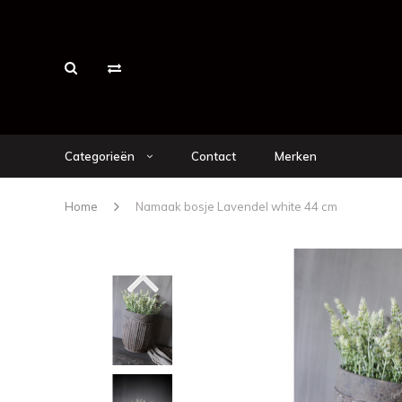
Categorieën
Contact
Merken
Home
Namaak bosje Lavendel white 44 cm