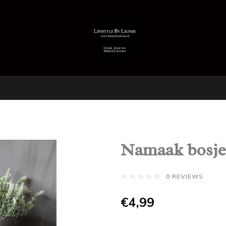
Namaak bosje 
0 REVIEWS
€4,99