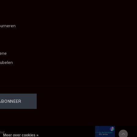
ourneren
mene
ubelen
eur
Meer over cookies »