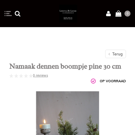
0
Terug
Namaak dennen boompje pine 30 cm
0 reviews
OP VOORRAAD