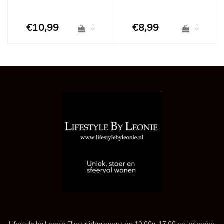
€10,99
€8,99
+
+