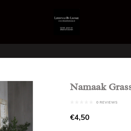
Namaak Grass 
0 REVIEWS
€4,50