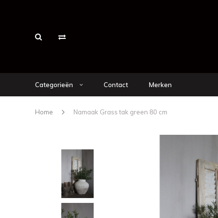
Categorieën
Contact
Merken
Home
Namaak Grass tak green 80 cm