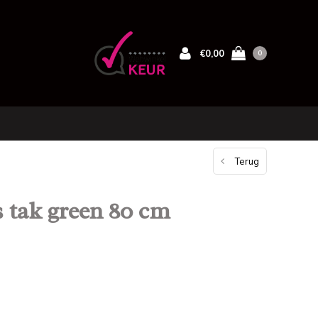
€0,00
0
Terug
tak green 80 cm