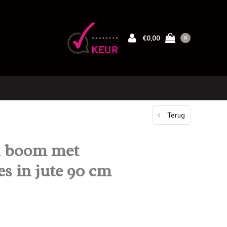
€0,00
0
Terug
 boom met
s in jute 90 cm