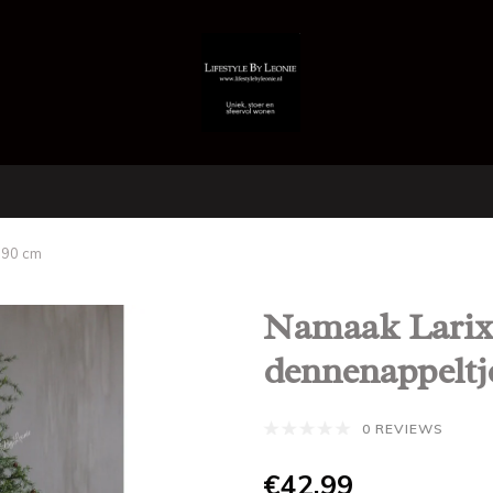
 90 cm
Namaak Larix
dennenappeltje
0 REVIEWS
€42,99