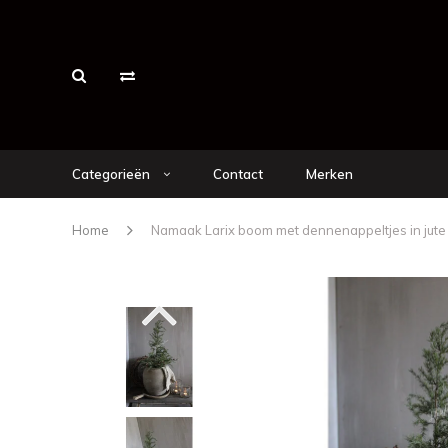
Categorieën
Contact
Merken
Home
Namaak Larix boom met dennenappeltjes in jute