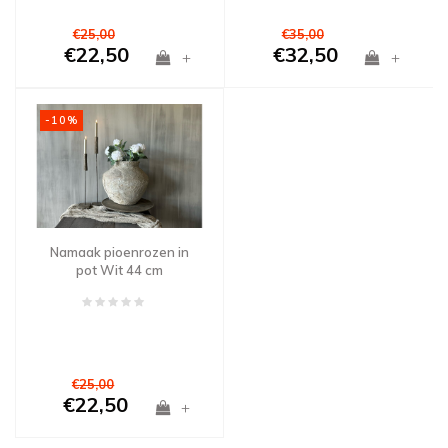
€25,00
€35,00
€22,50
€32,50
+
+
-10%
Namaak pioenrozen in
pot Wit 44 cm
€25,00
€22,50
+