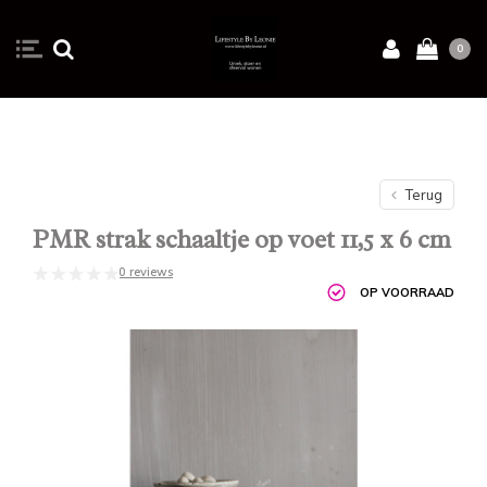
0
Terug
PMR strak schaaltje op voet 11,5 x 6 cm
0 reviews
OP VOORRAAD