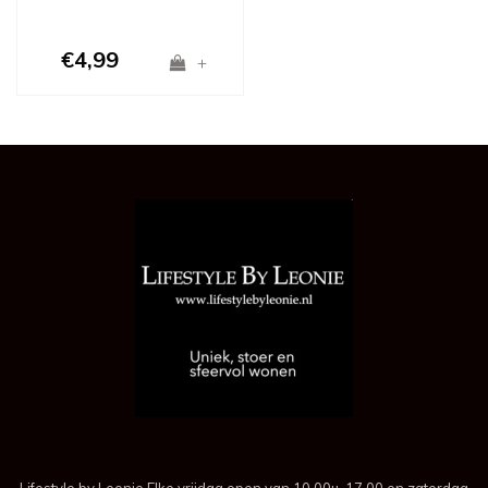
€4,99
+