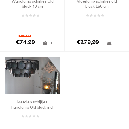
Wandlamp schijfjes Old
Vloerlamp schijfjes old
black 40 cm
black 150 cm
€80,00
€74,99
€279,99
+
+
Metalen schijfjes
hanglamp Old black incl
fitting 60 cm