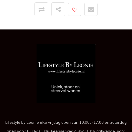
Lifestyle by Leonie Elke vrijdag open van 10.00u-17.00 en zaterdag
open van 10.00-16.30u. Feenselweg 4 9541CX Vlagtwedde. Voor