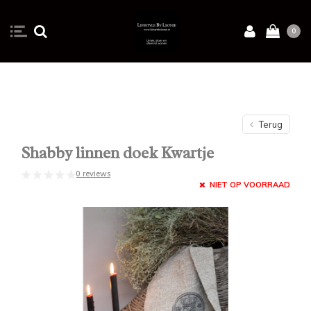
0
Terug
Shabby linnen doek Kwartje
0 reviews
NIET OP VOORRAAD