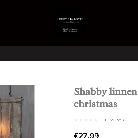
Shabby linne
christmas
0 REVIEWS
€27,99