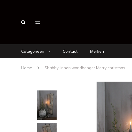
Categorieën
Contact
Merken
Home
Shabby linnen wandhanger Merry christmas