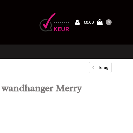
€0,00
0
Terug
n wandhanger Merry