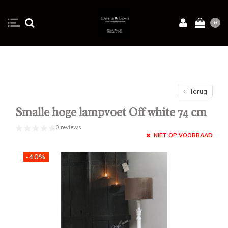
0
Terug
Smalle hoge lampvoet Off white 74 cm
0 reviews
NIET OP VOORRAAD
-40%