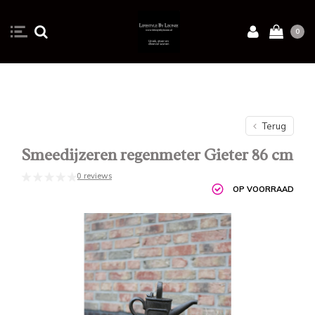
0
Terug
Smeedijzeren regenmeter Gieter 86 cm
0 reviews
OP VOORRAAD