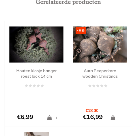
Gerelateerde producten
-6%
Houten klosje hanger
Aura Peeperkorn
roest look 14 cm
wooden Christmas
knobb
€18,00
€6,99
€16,99
+
+