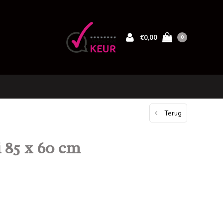
€0,00
0
Terug
i 85 x 60 cm