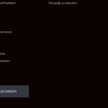
af betalen
Vergelijk producten
ourneren
mene
ubelen