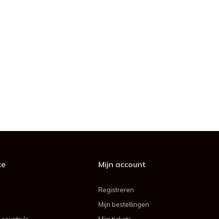
ce
Mijn account
Registreren
Mijn bestellingen
 country's
Mijn tickets