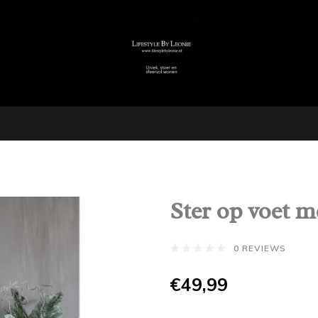
Ster op voet 
0 REVIEWS
€49,99