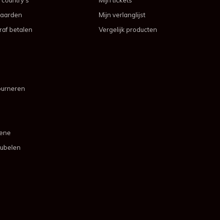
aarden
Mijn verlanglijst
af betalen
Vergelijk producten
ourneren
mene
ubelen