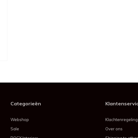
Categorieën
Klantenservi
Webshop
Klachtenregeling
Sale
Over ons
BOCX Interiors
Shipping to other